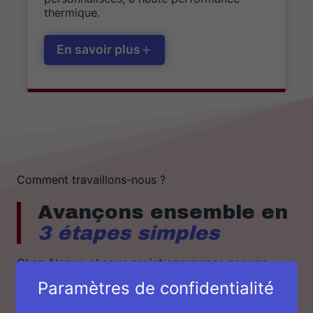
thermique.
En savoir plus
Comment travaillons-nous ?
Avançons ensemble en
3 étapes simples
Chez Alnaya, chaque projet commence par une
écoute attentive et se termine par une satisfaction
Paramètres de confidentialité
totale. Voici notre méthode :