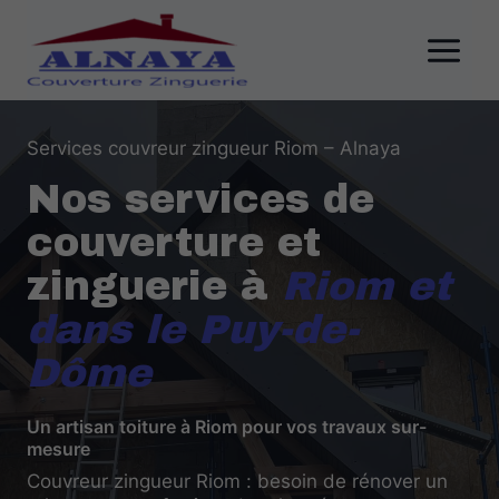
Aller
au
contenu
Services couvreur zingueur Riom – Alnaya
Nos services de
couverture et
zinguerie à
Riom et
dans le Puy-de-
Dôme
Un artisan toiture à Riom pour vos travaux sur-
mesure
Couvreur zingueur Riom : besoin de rénover un