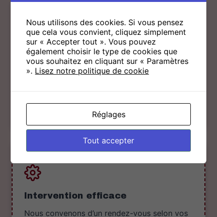
ETAPE 1
Nous utilisons des cookies. Si vous pensez
que cela vous convient, cliquez simplement
sur « Accepter tout ». Vous pouvez
également choisir le type de cookies que
Contactez-nous directement
vous souhaitez en cliquant sur « Paramètres
».
Lisez notre politique de cookie
Vous avez un projet ou une urgence toiture ?
Contactez-nous par téléphone ou via notre
formulaire. Nous analysons votre besoin
rapidement.
Réglages
Tout accepter
ETAPE 2
Intervention efficace
Nous convenons d’un rendez-vous selon vos