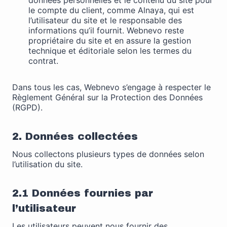
données personnelles et le contenu du site pour
puissions
le compte du client, comme Alnaya, qui est
améliorer la
l’utilisateur du site et le responsable des
fonctionnalité
informations qu’il fournit. Webnevo reste
et la
propriétaire du site et en assure la gestion
structure du
technique et éditoriale selon les termes du
site Web, en
contrat.
fonction de
la façon dont
Dans tous les cas, Webnevo s’engage à respecter le
le site Web
Règlement Général sur la Protection des Données
est utilisé.
(RGPD).
Experience
2. Données collectées
Afin que notre
site Web
Nous collectons plusieurs types de données selon
fonctionne
l’utilisation du site.
aussi bien que
possible lors
2.1 Données fournies par
de votre
visite. Si vous
l’utilisateur
refusez ces
cookies,
Les utilisateurs peuvent nous fournir des