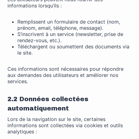
certaines
informations lorsqu’ils :
fonctionnalités
disparaîtront
Remplissent un formulaire de contact (nom,
du site Web.
prénom, email, téléphone, message).
S’inscrivent à un service (newsletter, prise de
rendez-vous, etc.).
Marketing
Téléchargent ou soumettent des documents via
En partageant
le site.
votre intérêt et
votre
Ces informations sont nécessaires pour répondre
comportement
aux demandes des utilisateurs et améliorer nos
lorsque vous
services.
visitez notre
site, vous
augmentez les
2.2 Données collectées
chances de
voir du
automatiquement
contenu et
des offres
Lors de la navigation sur le site, certaines
personnalisés.
informations sont collectées via cookies et outils
analytiques :