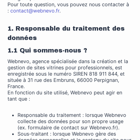
Pour toute question, vous pouvez nous contacter à
:
contact@webnevo.fr
.
1. Responsable du traitement des
données
1.1 Qui sommes-nous ?
Webnevo, agence spécialisée dans la création et la
Nécessaire
gestion de sites vitrines pour professionnels, est
Ces cookies ne
enregistrée sous le numéro SIREN 818 911 844, et
sont pas
située à 31 rue des Embruns, 66000 Perpignan,
facultatifs. Ils
France.
sont
En fonction du site utilisé, Webnevo peut agir en
nécessaires au
tant que :
fonctionnement
du site Web.
Responsable du traitement : lorsque Webnevo
collecte des données pour son propre usage
(ex. formulaire de contact sur Webnevo.fr).
Statistiques
Sous-traitant : lorsque Webnevo gère des
Afin que nous